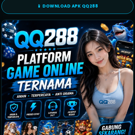
📱 DOWNLOAD APK QQ288